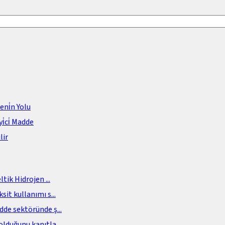
meni̇n Yolu
i̇ci̇ Madde
lir
eltik Hidrojen
...
sit kullanımı s
...
adde sektöründe ş
...
olduğunu kanıtla
...