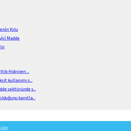
meni̇n Yolu
i̇ci̇ Madde
lir
eltik Hidrojen
...
sit kullanımı s
...
adde sektöründe ş
...
olduğunu kanıtla
...
tube