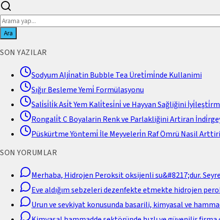
Ara
SON YAZILAR
Sodyum Alji̇natin Bubble Tea Üreti̇mi̇nde Kullanimi
Sığır Besleme Yemi̇ Formülasyonu
Sali̇si̇li̇k Asi̇t Yem Kali̇tesi̇ni̇ ve Hayvan Sağliğini İyi̇leşti̇r
Rongali̇t C Boyalarin Renk ve Parlakliğini Artiran İndi̇rgey
Püskürtme Yöntemi̇ İle Meyveleri̇n Raf Ömrü Nasil Arttiri
SON YORUMLAR
Merhaba, Hidrojen Peroksit oksijenli su&#8217;dur. Seyr
Eve aldığım sebzeleri dezenfekte etmekte hidrojen perok
Urun ve sevkiyat konusunda basarili, kimyasal ve hamm
Kimyasal hammadde sektöründe hızlı ve güvenilir firma 