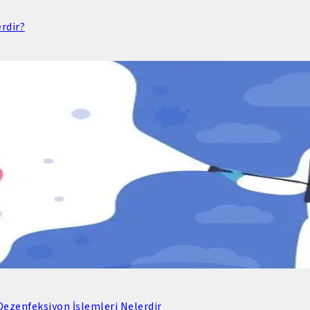
rdir?
ezenfeksiyon İşlemleri Nelerdir