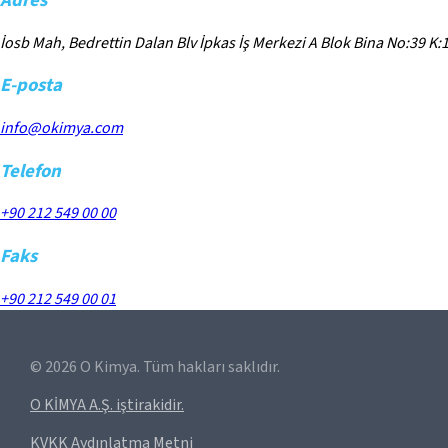
İosb Mah, Bedrettin Dalan Blv İpkas İş Merkezi A Blok Bina No:39 K:1
E-posta
info@okimya.com
Telefon
+90 212 549 00 00
Faks
+90 212 549 00 01
©
2026
O Kimya. Tüm hakları saklıdır.
O KİMYA A.Ş. iştirakidir.
KVKK Aydınlatma Metni