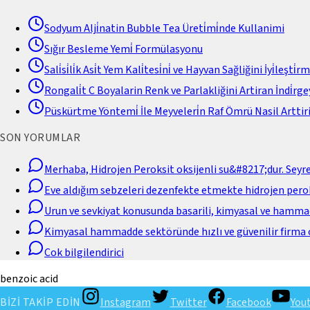
Sodyum Alji̇natin Bubble Tea Üreti̇mi̇nde Kullanimi
Sığır Besleme Yemi̇ Formülasyonu
Sali̇si̇li̇k Asi̇t Yem Kali̇tesi̇ni̇ ve Hayvan Sağliğini İyi̇leşti̇r
Rongali̇t C Boyalarin Renk ve Parlakliğini Artiran İndi̇rgey
Püskürtme Yöntemi̇ İle Meyveleri̇n Raf Ömrü Nasil Arttiri
SON YORUMLAR
Merhaba, Hidrojen Peroksit oksijenli su&#8217;dur. Seyr
Eve aldığım sebzeleri dezenfekte etmekte hidrojen perok
Urun ve sevkiyat konusunda basarili, kimyasal ve hamm
Kimyasal hammadde sektöründe hızlı ve güvenilir firma 
Cok bilgilendirici
benzoic acid
BİZİ TAKİP EDİN
Instagram
Twitter
Facebook
You