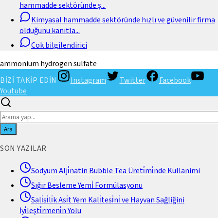
hammadde sektöründe ş
...
Kimyasal hammadde sektöründe hızlı ve güvenilir firma
olduğunu kanıtla
...
Cok bilgilendirici
ammonium hydrogen sulfate
BİZİ TAKİP EDİN
Instagram
Twitter
Facebook
Youtube
Ara
SON YAZILAR
Sodyum Alji̇natin Bubble Tea Üreti̇mi̇nde Kullanimi
Sığır Besleme Yemi̇ Formülasyonu
Sali̇si̇li̇k Asi̇t Yem Kali̇tesi̇ni̇ ve Hayvan Sağliğini
İyi̇leşti̇rmeni̇n Yolu