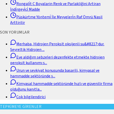
Rongali̇t C Boyalarin Renk ve Parlakliğini Artiran
İndi̇rgeyi̇ci̇ Madde
Püskürtme Yöntemi̇ İle Meyveleri̇n Raf Ömrü Nasil
Arttirilir
SON YORUMLAR
Merhaba, Hidrojen Peroksit oksijenli su&#8217;dur.
Seyreltik Hidrojen
...
Eve aldığım sebzeleri dezenfekte etmekte hidrojen
peroksit kullanımı s
...
Urun ve sevkiyat konusunda basarili, kimyasal ve
hammadde sektöründe ş
...
Kimyasal hammadde sektöründe hızlı ve güvenilir firma
olduğunu kanıtla
...
Cok bilgilendirici
TEPKİMEYE GİRENLER