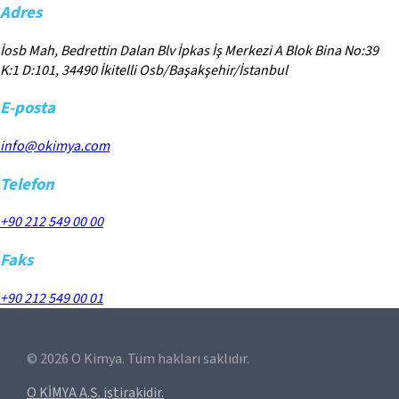
Adres
İosb Mah, Bedrettin Dalan Blv İpkas İş Merkezi A Blok Bina No:39
K:1 D:101, 34490 İkitelli Osb/Başakşehir/İstanbul
E-posta
info@okimya.com
Telefon
+90 212 549 00 00
Faks
+90 212 549 00 01
©
2026
O Kimya. Tüm hakları saklıdır.
O KİMYA A.Ş. iştirakidir.