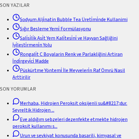
SON YAZILAR
Sodyum Alji̇natin Bubble Tea Üreti̇mi̇nde Kullanimi
Sığır Besleme Yemi̇ Formülasyonu
Sali̇si̇li̇k Asi̇t Yem Kali̇tesi̇ni̇ ve Hayvan Sağliğini
İyi̇leşti̇rmeni̇n Yolu
Rongali̇t C Boyalarin Renk ve Parlakliğini Artiran
İndi̇rgeyi̇ci̇ Madde
Püskürtme Yöntemi̇ İle Meyveleri̇n Raf Ömrü Nasil
Arttirilir
SON YORUMLAR
Merhaba, Hidrojen Peroksit oksijenli su&#8217;dur.
Seyreltik Hidrojen
...
Eve aldığım sebzeleri dezenfekte etmekte hidrojen
peroksit kullanımı s
...
Urun ve sevkiyat konusunda basarili, kimyasal ve